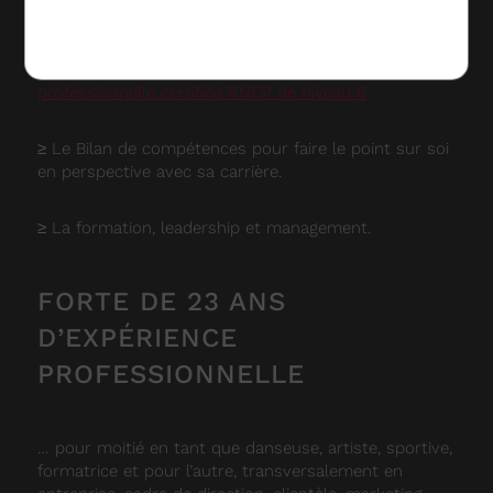
Politique de confidentialité
≥ La préparation mentale du dirigeant, cadre et
manager pour atteindre ses objectifs.
coach
professionnelle certifiée RNCP de niveau 6
≥ Le Bilan de compétences pour faire le point sur soi
en perspective avec sa carrière.
≥ La formation, leadership et management.
FORTE DE 23 ANS
D’EXPÉRIENCE
PROFESSIONNELLE
… pour moitié en tant que danseuse, artiste, sportive,
formatrice et pour l’autre, transversalement en