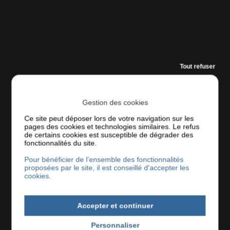
Tout refuser
Gestion des cookies
SPÉCIALISTE DE
Ce site peut déposer lors de votre navigation sur les
L’ACCOMPAGNEMENT AU
pages des cookies et technologies similaires. Le refus
de certains cookies est susceptible de dégrader des
fonctionnalités du site.
SERVICE DE VOTRE
Pour bénéficier de l’ensemble des fonctionnalités
CARRIÈRE
proposées par le site, il est conseillé d'accepter les
cookies.
J’œuvre en Bretagne, en région Rennaise et à
Accepter et continuer
distance, sans limite de territoire, en proposant 3
services :
Personnaliser