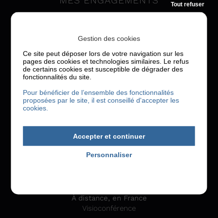
MES ENGAGEMENTS
Tout refuser
J’accompagne les organisations ambitieuses pour les
femmes et les hommes qui la composent -
Gestion des cookies
entrepreneurs, dirigeants, managers, cadres,
équipes…
Mes engagements
.
Ce site peut déposer lors de votre navigation sur les
pages des cookies et technologies similaires. Le refus
de certains cookies est susceptible de dégrader des
fonctionnalités du site.
Pour bénéficier de l’ensemble des fonctionnalités
proposées par le site, il est conseillé d'accepter les
cookies.
Accepter et continuer
QUADRA RÉSONANCE
Personnaliser
Marie-Charlotte GIRARD
Politique de confidentialité
Consultante en stratégie de carrière
À distance, en France
Visioconférence