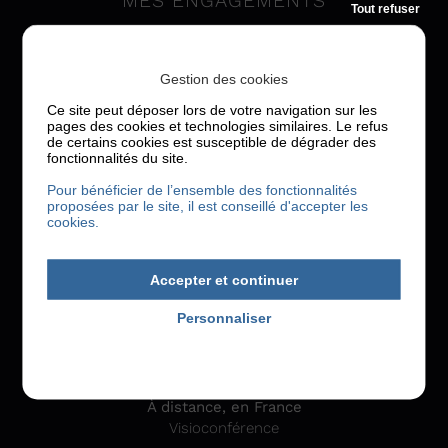
MES ENGAGEMENTS
Tout refuser
J’accompagne les organisations ambitieuses pour les
femmes et les hommes qui la composent -
Gestion des cookies
entrepreneurs, dirigeants, managers, cadres,
équipes…
Mes engagements
.
Ce site peut déposer lors de votre navigation sur les
pages des cookies et technologies similaires. Le refus
de certains cookies est susceptible de dégrader des
fonctionnalités du site.
Pour bénéficier de l’ensemble des fonctionnalités
proposées par le site, il est conseillé d'accepter les
cookies.
Accepter et continuer
QUADRA RÉSONANCE
Personnaliser
Marie-Charlotte GIRARD
Politique de confidentialité
Consultante en stratégie de carrière
À distance, en France
Visioconférence